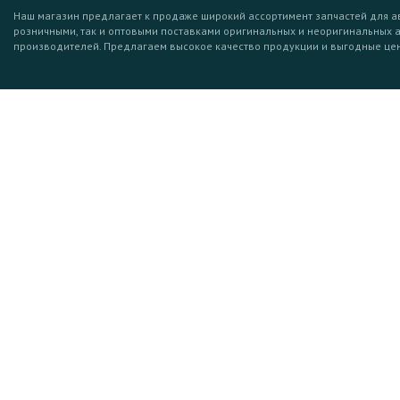
Наш магазин предлагает к продаже широкий ассортимент запчастей для а
розничными, так и оптовыми поставками оригинальных и неоригинальных 
производителей. Предлагаем высокое качество продукции и выгодные це