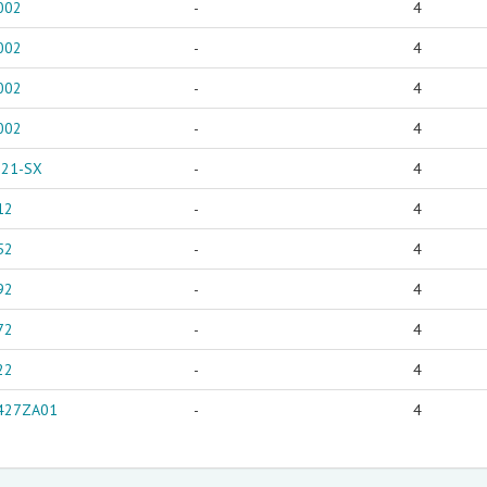
002
-
4
002
-
4
002
-
4
002
-
4
921-SX
-
4
12
-
4
52
-
4
92
-
4
72
-
4
22
-
4
427ZA01
-
4