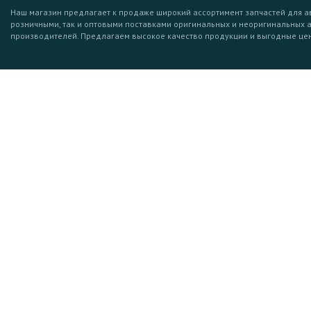
Наш магазин предлагает к продаже широкий ассортимент запчастей для а
розничными, так и оптовыми поставками оригинальных и неоригинальных 
производителей. Предлагаем высокое качество продукции и выгодные це