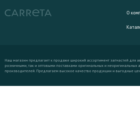
О ком
Катал
Наш магазин предлагает к продаже широкий ассортимент запчастей для а
розничными, так и оптовыми поставками оригинальных и неоригинальных 
производителей. Предлагаем высокое качество продукции и выгодные це