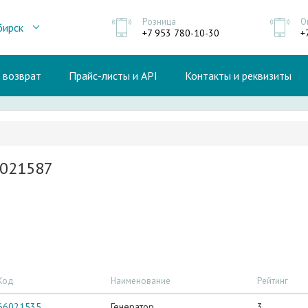
Розница
О
бирск
+7 953 780-10-30
+
и возврат
Прайс-листы и API
Контакты и реквизиты
6021587
Код
Наименование
Рейтинг
66021535
Генератор
3