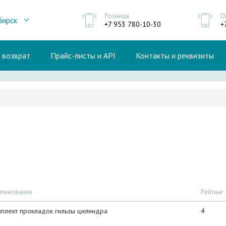
Розница
О
бирск
+7 953 780-10-30
+
и возврат
Прайс-листы и API
Контакты и реквизиты
менование
Рейтинг
плект прокладок гильзы цилиндра
4