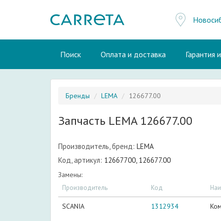
Новоси
Поиск
Оплата и доставка
Гарантия 
Бренды
LEMA
126677.00
Запчасть LEMA 126677.00
Производитель, бренд:
LEMA
Код, артикул:
12667700, 126677.00
Замены:
Производитель
Код
Наи
SCANIA
1312934
Ком