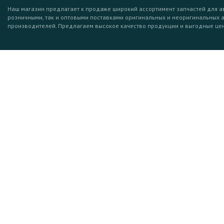
Наш магазин предлагает к продаже широкий ассортимент запчастей для а
розничными, так и оптовыми поставками оригинальных и неоригинальных 
производителей. Предлагаем высокое качество продукции и выгодные це