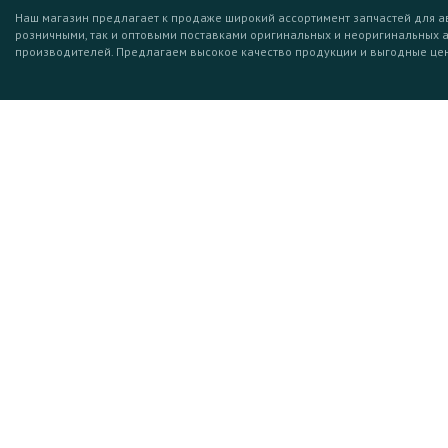
Наш магазин предлагает к продаже широкий ассортимент запчастей для а
розничными, так и оптовыми поставками оригинальных и неоригинальных 
производителей. Предлагаем высокое качество продукции и выгодные це