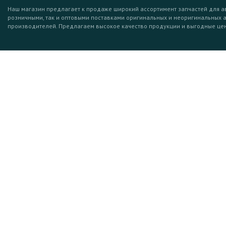
Наш магазин предлагает к продаже широкий ассортимент запчастей для а
розничными, так и оптовыми поставками оригинальных и неоригинальных 
производителей. Предлагаем высокое качество продукции и выгодные це