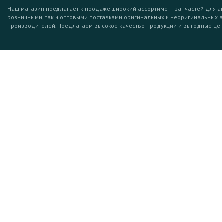
Наш магазин предлагает к продаже широкий ассортимент запчастей для а
розничными, так и оптовыми поставками оригинальных и неоригинальных 
производителей. Предлагаем высокое качество продукции и выгодные це