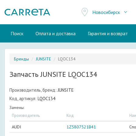
Новосибирск
Поиск
Оплата и доставка
Гарантия и возврат
Бренды
JUNSITE
LQOC134
Запчасть JUNSITE LQOC134
Производитель, бренд:
JUNSITE
Код, артикул:
LQOC134
Замены:
Производитель
Код
Наи
AUDI
1Z5807521B41
Спо