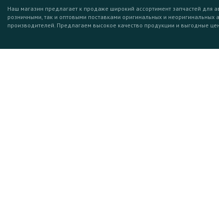
Наш магазин предлагает к продаже широкий ассортимент запчастей для а
розничными, так и оптовыми поставками оригинальных и неоригинальных 
производителей. Предлагаем высокое качество продукции и выгодные це