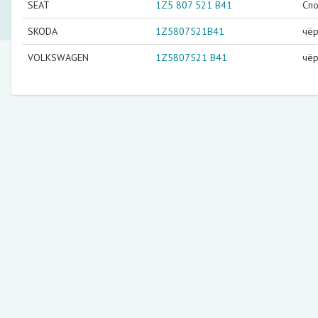
SEAT
1Z5 807 521 B41
Спо
SKODA
1Z5807521B41
чёр
VOLKSWAGEN
1Z5807521 B41
чёр