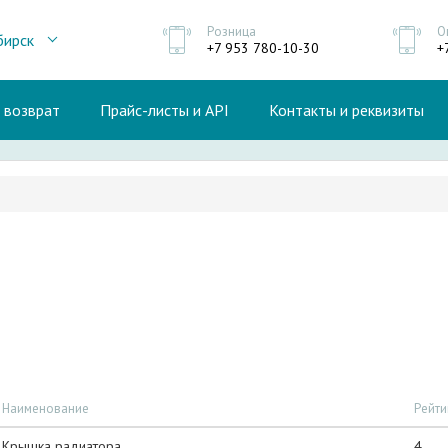
Розница
О
бирск
+7 953 780-10-30
+
и возврат
Прайс-листы и API
Контакты и реквизиты
Наименование
Рейти
Крышка радиатора
4