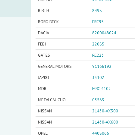
BIRTH
8498
BORG BECK
FRC95
DACIA
8200048024
FEBI
22085
GATES
RC223
GENERAL MOTORS
91166192
JAPKO
33102
MDR
MRC-4102
METALCAUCHO
03563
NISSAN
21430-AX300
NISSAN
21430-AX600
OPEL
4408066