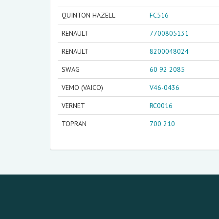
QUINTON HAZELL
FC516
RENAULT
7700805131
RENAULT
8200048024
SWAG
60 92 2085
VEMO (VAICO)
V46-0436
VERNET
RC0016
TOPRAN
700 210