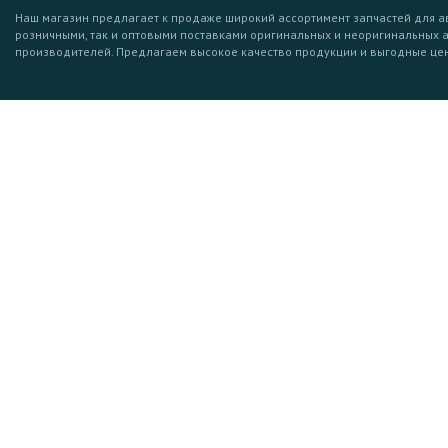
Наш магазин предлагает к продаже широкий ассортимент запчастей для а
розничными, так и оптовыми поставками оригинальных и неоригинальных 
производителей. Предлагаем высокое качество продукции и выгодные це