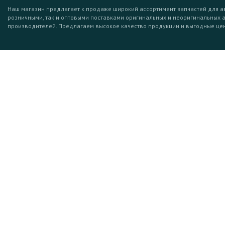
Наш магазин предлагает к продаже широкий ассортимент запчастей для а
розничными, так и оптовыми поставками оригинальных и неоригинальных 
производителей. Предлагаем высокое качество продукции и выгодные це