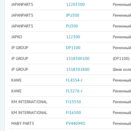
JAPANPARTS
12203300
Ременный 
JAPANPARTS
JPU300
Ременный 
JAPANPARTS
PU300
Ременный 
JAPKO
122300
Ременный 
JP GROUP
DP1100
Ременный 
JP GROUP
1518300100
(DP1100) 
JP GROUP
1518301800
Шкив кол
KAWE
FL4554-J
Ременный 
KAWE
FL5276-J
Ременный 
KM INTERNATIONAL
FI15350
Ременный 
KM INTERNATIONAL
FI16300
Ременный 
MABY PARTS
PV44099O
Ременный 