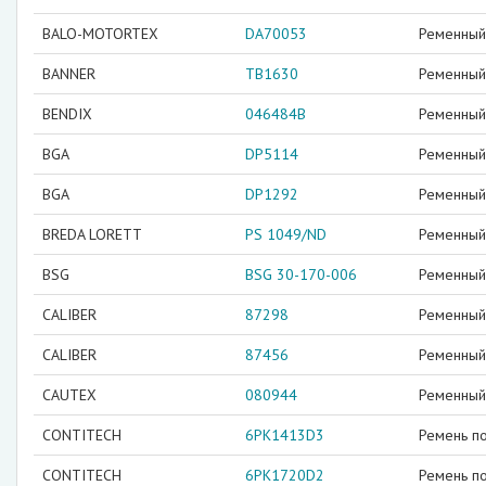
BALO-MOTORTEX
DA70053
Ременный 
BANNER
TB1630
Ременный 
BENDIX
046484B
Ременный 
BGA
DP5114
Ременный 
BGA
DP1292
Ременный 
BREDA LORETT
PS 1049/ND
Ременный 
BSG
BSG 30-170-006
Ременный 
CALIBER
87298
Ременный 
CALIBER
87456
Ременный 
CAUTEX
080944
Ременный 
CONTITECH
6PK1413D3
Ремень п
CONTITECH
6PK1720D2
Ремень п