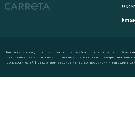
О ком
Катал
Наш магазин предлагает к продаже широкий ассортимент запчастей для а
розничными, так и оптовыми поставками оригинальных и неоригинальных 
производителей. Предлагаем высокое качество продукции и выгодные це