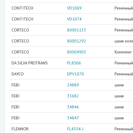
CONTITECH
VD1069
Ременный 
CONTITECH
VD1074
Ременный 
CORTECO
80001133
Ременный 
CORTECO
80001292
шкив кол
CORTECO
80004903
Комплект
DA SILVA PROTRANS
PL8506
Ременный 
DAYCO
DPV1070
Ременный 
FEBI
24889
шкив
FEBI
33682
шкив
FEBI
34846
шкив
FEBI
34847
шкив
FLENNOR
FL4554-J
Ременный 