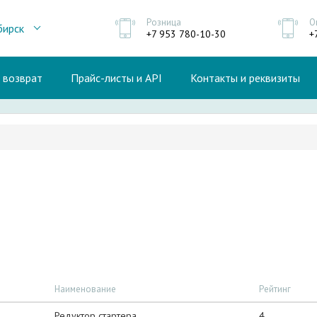
Розница
О
бирск
+7 953 780-10-30
+
и возврат
Прайс-листы и API
Контакты и реквизиты
Наименование
Рейтинг
Редуктор стартера
4