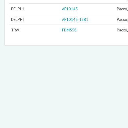
DELPHI
AF10145
Расхо
DELPHI
AF10145-12B1
Расхо
TRW
FDM558
Расхо