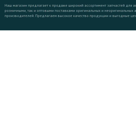
Наш магазин предлагает к продаже широкий ассортимент запчастей для а
розничными, так и оптовыми поставками оригинальных и неоригинальных 
производителей. Предлагаем высокое качество продукции и выгодные це