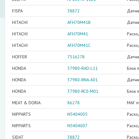
FISPA
38872
Датчи
HITACHI
AFH70M41B
Датчи
HITACHI
AFH70M41
Расхо
HITACHI
AFH70M41C
Расхо
HOFFER
7516278
Датчи
HONDA
37980-RAD-L11
Блок 
HONDA
37980-RNA-A01
Датчи
HONDA
37980-RC0-M01
Блок 
MEAT & DORIA
86278
MAF me
NIPPARTS
N5404005
Расхо
NIPPARTS
N5404007
Расхо
SIDAT
38872
Расхо