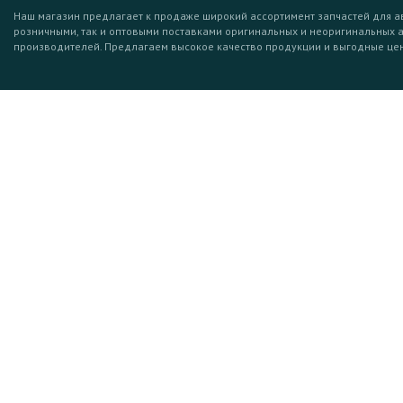
Наш магазин предлагает к продаже широкий ассортимент запчастей для а
розничными, так и оптовыми поставками оригинальных и неоригинальных 
производителей. Предлагаем высокое качество продукции и выгодные це