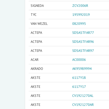
SIGNEDA
ZCV2006R
TYC
195992019
VAN WEZEL
0820995
АСТЕРА
SDSASTFAR77
АСТЕРА
SDSASTFAR96
АСТЕРА
SDSASTFAR97
ACAR
AC00006
AKRADO
AK95989994
AKSTE
6117Y18
AKSTE
6117Y17
AKSTE
CV1921270AL
AKSTE
CV1921270AR