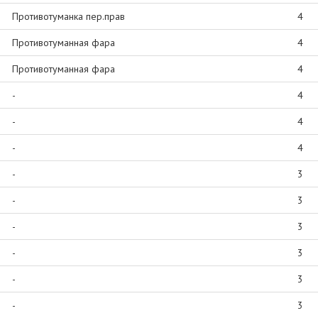
Противотуманка пер.прав
4
Противотуманная фара
4
Противотуманная фара
4
-
4
-
4
-
4
-
3
-
3
-
3
-
3
-
3
-
3