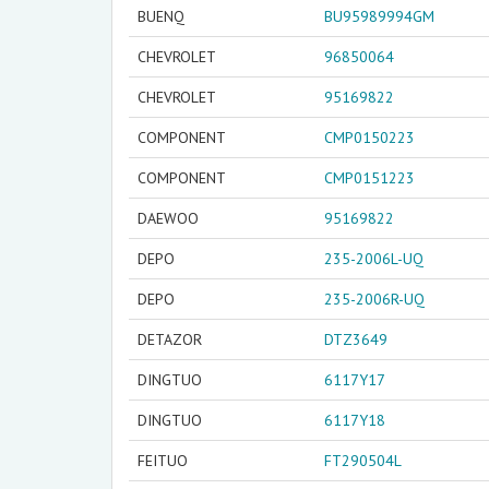
BUENQ
BU95989994GM
CHEVROLET
96850064
CHEVROLET
95169822
COMPONENT
CMP0150223
COMPONENT
CMP0151223
DAEWOO
95169822
DEPO
235-2006L-UQ
DEPO
235-2006R-UQ
DETAZOR
DTZ3649
DINGTUO
6117Y17
DINGTUO
6117Y18
FEITUO
FT290504L