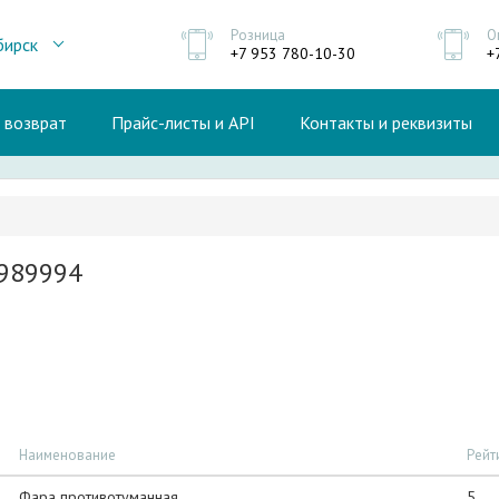
Розница
О
бирск
+7 953 780-10-30
+
и возврат
Прайс-листы и API
Контакты и реквизиты
989994
Наименование
Рейт
Фара противотуманная
5