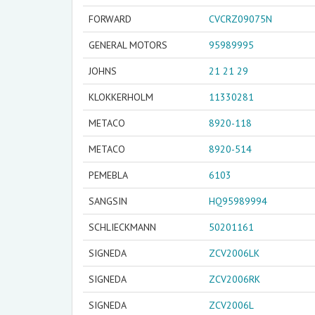
FORWARD
CVCRZ09075N
GENERAL MOTORS
95989995
JOHNS
21 21 29
KLOKKERHOLM
11330281
METACO
8920-118
METACO
8920-514
PEMEBLA
6103
SANGSIN
HQ95989994
SCHLIECKMANN
50201161
SIGNEDA
ZCV2006LK
SIGNEDA
ZCV2006RK
SIGNEDA
ZCV2006L