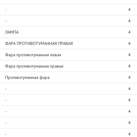
-
4
-
4
ЛАМПА
4
ФАРА ПРОТИВОТУМАННАЯ ПРАВАЯ
4
Фара противотуманная левая
4
Фара противотуманная правая
4
Противотуманная фара
4
-
4
-
4
-
4
-
4
-
4