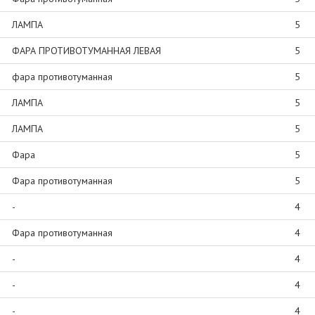
ЛАМПА
5
ФАРА ПРОТИВОТУМАННАЯ ЛЕВАЯ
5
фара противотуманная
5
ЛАМПА
5
ЛАМПА
5
Фара
5
Фара противотуманная
5
-
4
Фара противотуманная
4
-
4
-
4
-
4