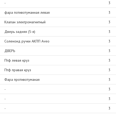
-
3
фара потивотуманная левая
3
Клапан электромагнитный
3
Дверь задняя (5-я)
3
Соленоид ручки АКПП Аveo
3
ДВЕРЬ
3
Птф левая круз
3
Птф правая круз
3
Фара противотуманая
3
-
3
-
3
-
3