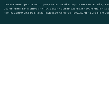
Наш магазин предлагает к продаже широкий ассортимент запчастей для а
розничными, так и оптовыми поставками оригинальных и неоригинальных 
производителей. Предлагаем высокое качество продукции и выгодные це