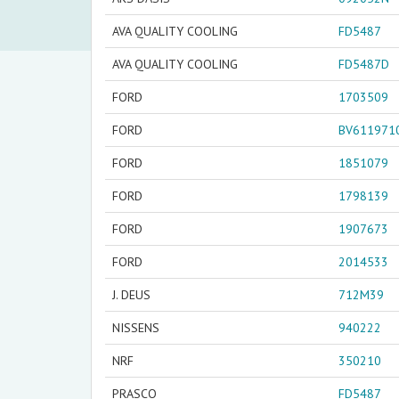
AVA QUALITY COOLING
FD5487
AVA QUALITY COOLING
FD5487D
FORD
1703509
FORD
BV611971
FORD
1851079
FORD
1798139
FORD
1907673
FORD
2014533
J. DEUS
712M39
NISSENS
940222
NRF
350210
PRASCO
FD5487