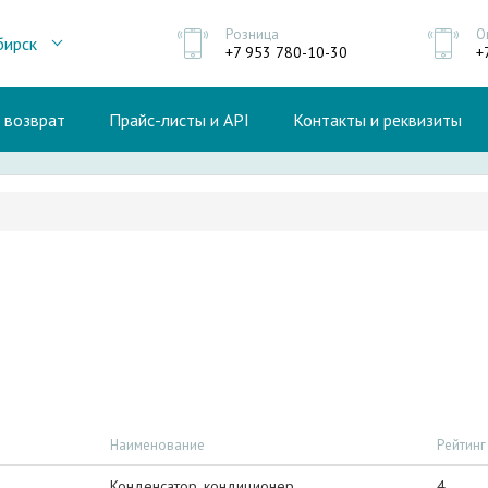
Розница
О
бирск
+7 953 780-10-30
+
и возврат
Прайс-листы и API
Контакты и реквизиты
Наименование
Рейтинг
Конденсатор, кондиционер
4