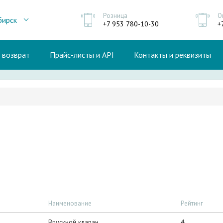
Розница
О
бирск
+7 953 780-10-30
+
и возврат
Прайс-листы и API
Контакты и реквизиты
Наименование
Рейтинг
Впускной клапан
4