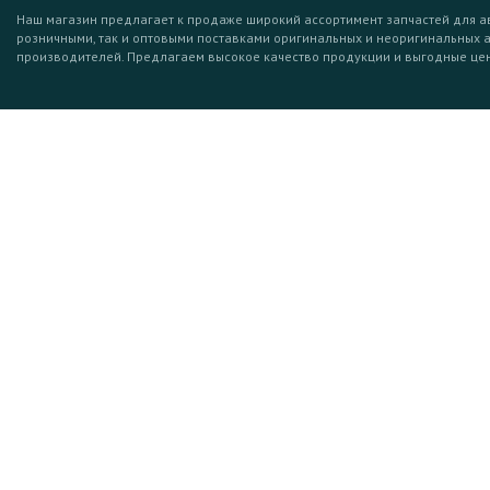
Наш магазин предлагает к продаже широкий ассортимент запчастей для а
розничными, так и оптовыми поставками оригинальных и неоригинальных 
производителей. Предлагаем высокое качество продукции и выгодные це