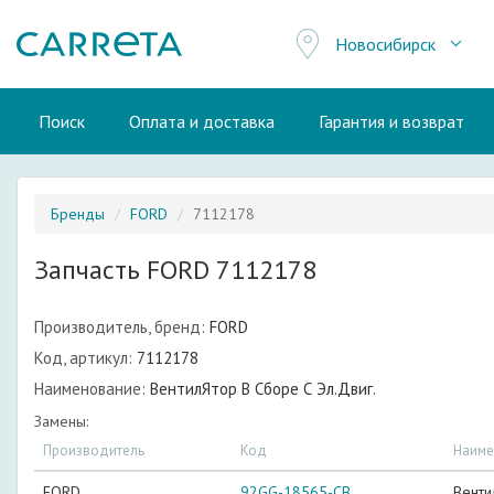
Новосибирск
Поиск
Оплата и доставка
Гарантия и возврат
Бренды
FORD
7112178
Запчасть FORD 7112178
Производитель, бренд:
FORD
Код, артикул:
7112178
Наименование:
ВентилЯтор В Сборе С Эл.Двиг.
Замены:
Производитель
Код
Наиме
FORD
92GG-18565-CB
Венти