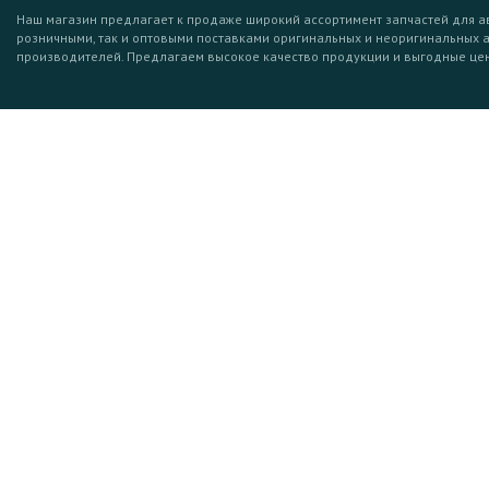
Наш магазин предлагает к продаже широкий ассортимент запчастей для а
розничными, так и оптовыми поставками оригинальных и неоригинальных 
производителей. Предлагаем высокое качество продукции и выгодные це