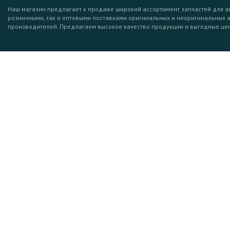
Наш магазин предлагает к продаже широкий ассортимент запчастей для а
розничными, так и оптовыми поставками оригинальных и неоригинальных 
производителей. Предлагаем высокое качество продукции и выгодные це