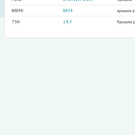
BREMI
8834
крышка 
TSN
1.8.3
Крышка р