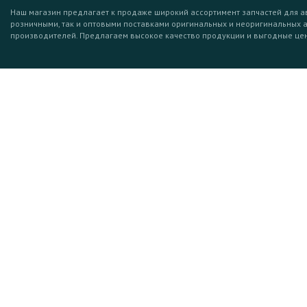
Наш магазин предлагает к продаже широкий ассортимент запчастей для а
розничными, так и оптовыми поставками оригинальных и неоригинальных 
производителей. Предлагаем высокое качество продукции и выгодные це