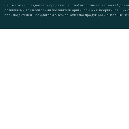
Наш магазин предлагает к продаже широкий ассортимент запчастей для а
розничными, так и оптовыми поставками оригинальных и неоригинальных 
производителей. Предлагаем высокое качество продукции и выгодные це