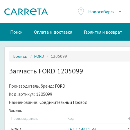
Новосибирск
Поиск
Оплата и доставка
Гарантия и возврат
Бренды
FORD
1205099
Запчасть FORD 1205099
Производитель, бренд:
FORD
Код, артикул:
1205099
Наименование:
Соединительный Провод
Замены:
Производитель
Код
Н
FORD
2H4Z-14631-BA
С