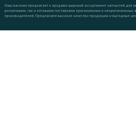
Наш магазин предлагает к продаже широкий ассортимент запчастей для а
розничными, так и оптовыми поставками оригинальных и неоригинальных 
производителей. Предлагаем высокое качество продукции и выгодные це