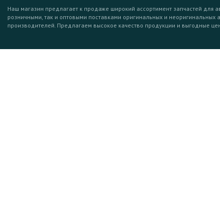
Наш магазин предлагает к продаже широкий ассортимент запчастей для а
розничными, так и оптовыми поставками оригинальных и неоригинальных 
производителей. Предлагаем высокое качество продукции и выгодные це