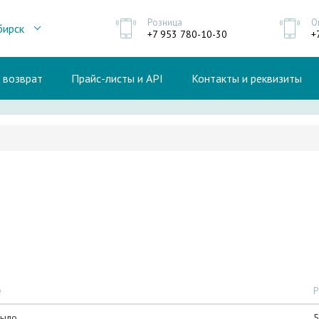
Розница
О
бирск
+7 953 780-10-30
+
и возврат
Прайс-листы и API
Контакты и реквизиты
е
Р
рыло
5