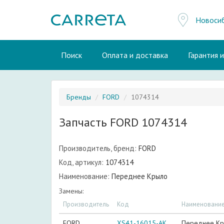
Новоси
Поиск
Оплата и доставка
Гарантия 
Бренды
FORD
1074314
Запчасть FORD 1074314
Производитель, бренд:
FORD
Код, артикул:
1074314
Наименование:
Переднее Крыло
Замены:
Производитель
Код
Наименовани
FORD
XS41-16015-AK
Переднее К