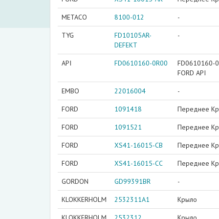
METACO
8100-012
-
TYG
FD10105AR-
-
DEFEKT
API
FD0610160-0R00
FD0610160-0
FORD API
EMBO
22016004
-
FORD
1091418
Переднее К
FORD
1091521
Переднее К
FORD
XS41-16015-CB
Переднее К
FORD
XS41-16015-CC
Переднее К
GORDON
GD99391BR
-
KLOKKERHOLM
2532311A1
Крыло
KLOKKERHOLM
2532312
Крыло