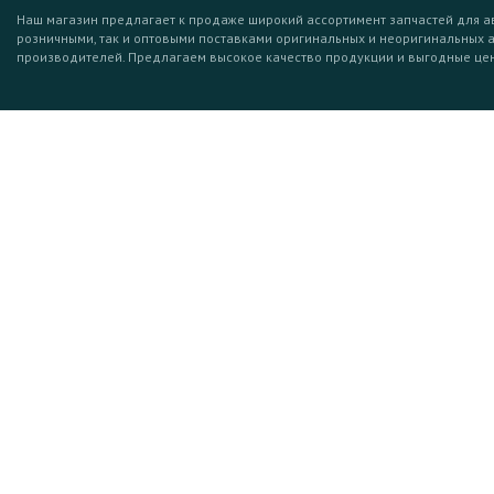
Наш магазин предлагает к продаже широкий ассортимент запчастей для а
розничными, так и оптовыми поставками оригинальных и неоригинальных 
производителей. Предлагаем высокое качество продукции и выгодные це