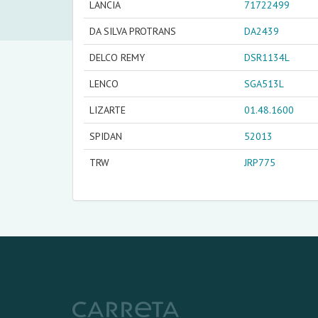
LANCIA
71722499
DA SILVA PROTRANS
DA2439
DELCO REMY
DSR1134L
LENCO
SGA513L
LIZARTE
01.48.1600
SPIDAN
52013
TRW
JRP775