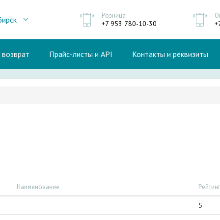
Розница
О
бирск
+7 953 780-10-30
+
и возврат
Прайс-листы и API
Контакты и реквизиты
Наименование
Рейтин
-
5