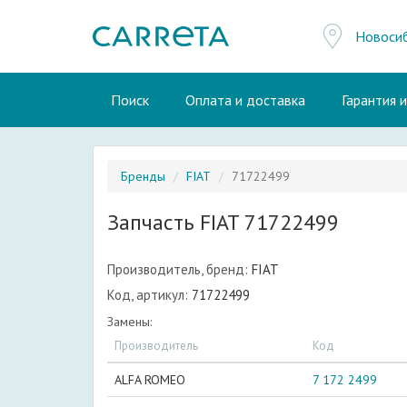
Новоси
Поиск
Оплата и доставка
Гарантия 
Бренды
FIAT
71722499
Запчасть FIAT 71722499
Производитель, бренд:
FIAT
Код, артикул:
71722499
Замены:
Производитель
Код
ALFA ROMEO
7 172 2499