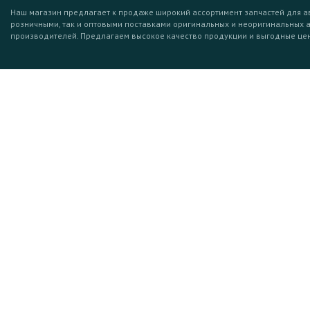
Наш магазин предлагает к продаже широкий ассортимент запчастей для а
розничными, так и оптовыми поставками оригинальных и неоригинальных 
производителей. Предлагаем высокое качество продукции и выгодные це