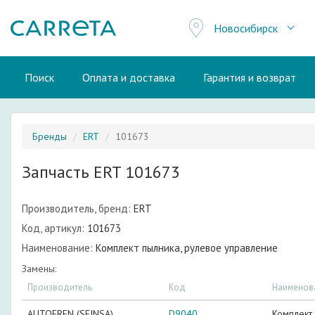
Новосибирск
Поиск
Оплата и доставка
Гарантия и возврат
Бренды
ERT
101673
Запчасть ERT 101673
Производитель, бренд:
ERT
Код, артикул:
101673
Наименование:
Комплект пылника, рулевое управление
Замены:
Производитель
Код
Наименов
AUTOFREN (SEINSA)
D9040
Комплект