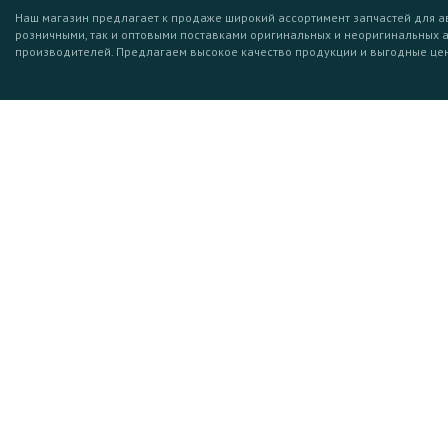
Наш магазин предлагает к продаже широкий ассортимент запчастей для а
розничными, так и оптовыми поставками оригинальных и неоригинальных 
производителей. Предлагаем высокое качество продукции и выгодные це