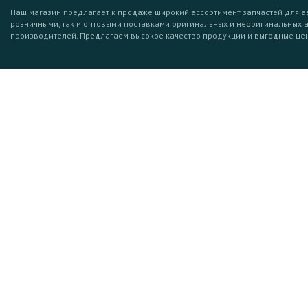
Наш магазин предлагает к продаже широкий ассортимент запчастей для а
розничными, так и оптовыми поставками оригинальных и неоригинальных 
производителей. Предлагаем высокое качество продукции и выгодные це