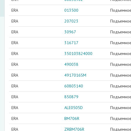
ERA
013500
Подъемное 
ERA
207023
Подъемное 
ERA
30967
Подъемное 
ERA
316717
Подъемное 
ERA
350103824000
Подъемное 
ERA
490038
Подъемное 
ERA
4917016SM
Подъемное 
ERA
60803140
Подъемное 
ERA
850879
Подъемное 
ERA
ALE0505D
Подъемное 
ERA
BM706R
Подъемное 
ERA
ZRBM706R
Подъемное 