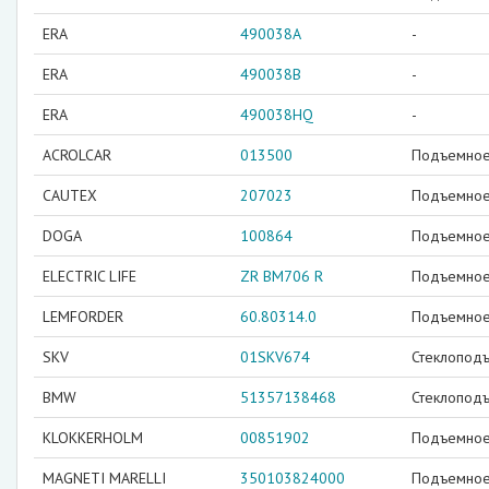
ERA
490038A
-
ERA
490038B
-
ERA
490038HQ
-
ACROLCAR
013500
Подъемное 
CAUTEX
207023
Подъемное 
DOGA
100864
Подъемное 
ELECTRIC LIFE
ZR BM706 R
Подъемное 
LEMFORDER
60.80314.0
Подъемное 
SKV
01SKV674
Стеклопод
BMW
51357138468
Стеклоподъ
KLOKKERHOLM
00851902
Подъемное 
MAGNETI MARELLI
350103824000
Подъемное 