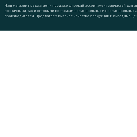
Наш магазин предлагает к продаже широкий ассортимент запчастей для а
розничными, так и оптовыми поставками оригинальных и неоригинальных 
производителей. Предлагаем высокое качество продукции и выгодные це