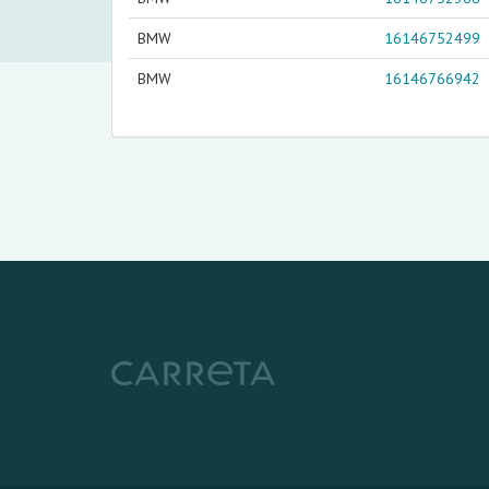
BMW
16146752499
BMW
16146766942