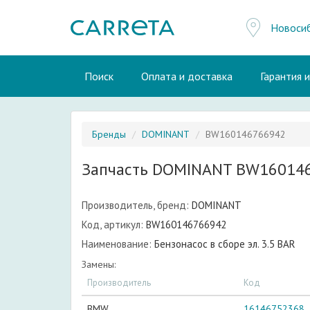
Новоси
Поиск
Оплата и доставка
Гарантия 
Бренды
DOMINANT
BW160146766942
Запчасть DOMINANT BW16014
Производитель, бренд:
DOMINANT
Код, артикул:
BW160146766942
Наименование:
Бензонасос в сборе эл. 3.5 BAR
Замены:
Производитель
Код
BMW
16146752368