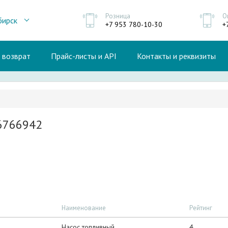
Розница
О
бирск
+7 953 780-10-30
+
и возврат
Прайс-листы и API
Контакты и реквизиты
6766942
Наименование
Рейтинг
Насос топливный
4