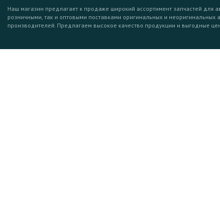
Наш магазин предлагает к продаже широкий ассортимент запчастей для а
розничными, так и оптовыми поставками оригинальных и неоригинальных 
производителей. Предлагаем высокое качество продукции и выгодные це