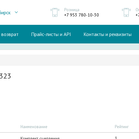
Розница
О
бирск
+7 953 780-10-30
+
и возврат
Прайс-листы и API
Контакты и реквизиты
1323
Наименование
Рейтинг
Комплект сцепления
3