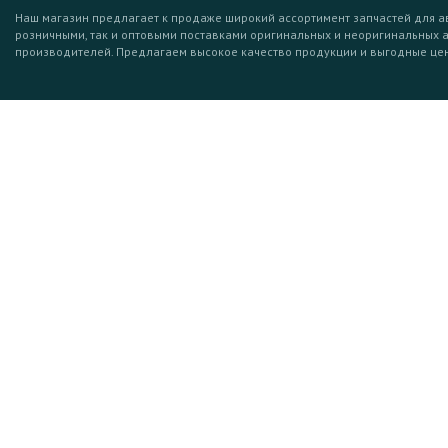
Наш магазин предлагает к продаже широкий ассортимент запчастей для а
розничными, так и оптовыми поставками оригинальных и неоригинальных 
производителей. Предлагаем высокое качество продукции и выгодные це