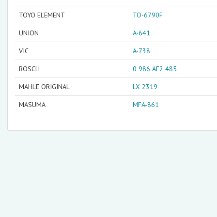
TOYO ELEMENT
TO-6790F
UNION
A-641
VIC
A-738
BOSCH
0 986 AF2 485
MAHLE ORIGINAL
LX 2319
MASUMA
MFA-861