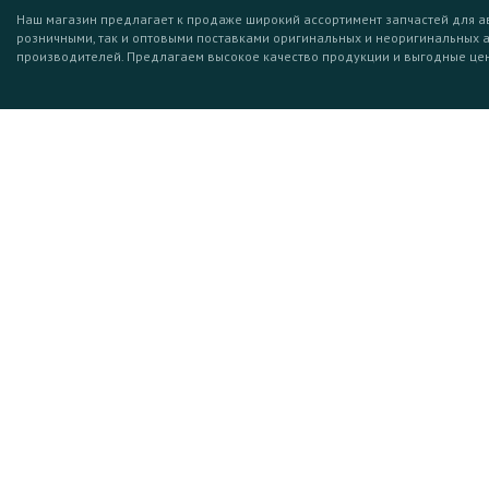
Наш магазин предлагает к продаже широкий ассортимент запчастей для а
розничными, так и оптовыми поставками оригинальных и неоригинальных 
производителей. Предлагаем высокое качество продукции и выгодные це