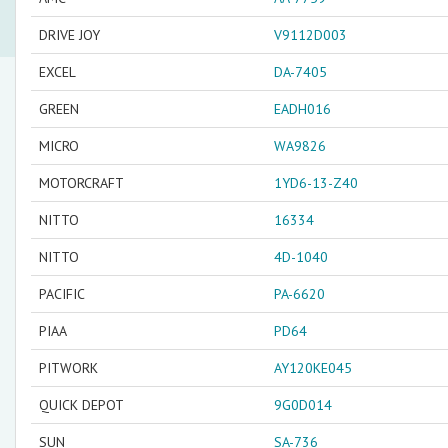
DRIVE JOY
V9112D003
EXCEL
DA-7405
GREEN
EADH016
MICRO
WA9826
MOTORCRAFT
1YD6-13-Z40
NITTO
16334
NITTO
4D-1040
PACIFIC
PA-6620
PIAA
PD64
PITWORK
AY120KE045
QUICK DEPOT
9G0D014
SUN
SA-736