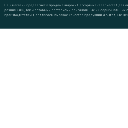
Наш магазин предлагает к продаже широкий ассортимент запчастей для а
розничными, так и оптовыми поставками оригинальных и неоригинальных 
производителей. Предлагаем высокое качество продукции и выгодные це