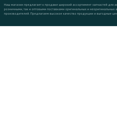
Наш магазин предлагает к продаже широкий ассортимент запчастей для а
розничными, так и оптовыми поставками оригинальных и неоригинальных 
производителей. Предлагаем высокое качество продукции и выгодные це