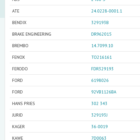
ATE
24.0228-0001.1
BENDIX
329193B
BRAKE ENGINEERING
DR962015
BREMBO
14.7099.10
FENOX
TO216161
FERODO
FDR329193
FORD
6198026
FORD
92VB1126BA
HANS PRIES
302 343
JURID
329193J
KAGER
36-0019
KAWE
7D0063