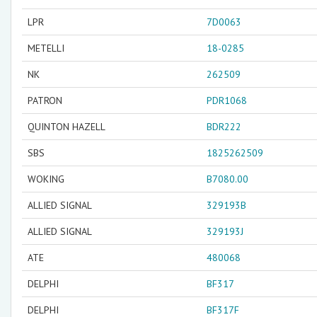
LPR
7D0063
METELLI
18-0285
NK
262509
PATRON
PDR1068
QUINTON HAZELL
BDR222
SBS
1825262509
WOKING
B7080.00
ALLIED SIGNAL
329193B
ALLIED SIGNAL
329193J
ATE
480068
DELPHI
BF317
DELPHI
BF317F