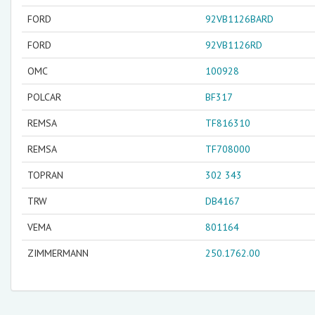
FORD
92VB1126BARD
FORD
92VB1126RD
OMC
100928
POLCAR
BF317
REMSA
TF816310
REMSA
TF708000
TOPRAN
302 343
TRW
DB4167
VEMA
801164
ZIMMERMANN
250.1762.00