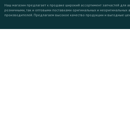
Наш магазин предлагает к продаже широкий ассортимент запчастей для а
розничными, так и оптовыми поставками оригинальных и неоригинальных 
производителей. Предлагаем высокое качество продукции и выгодные це