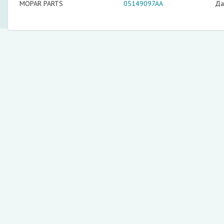
MOPAR PARTS
05149097AA
Да