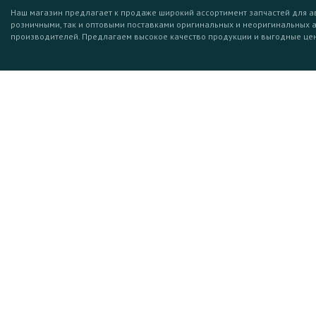
Наш магазин предлагает к продаже широкий ассортимент запчастей для а
розничными, так и оптовыми поставками оригинальных и неоригинальных 
производителей. Предлагаем высокое качество продукции и выгодные це