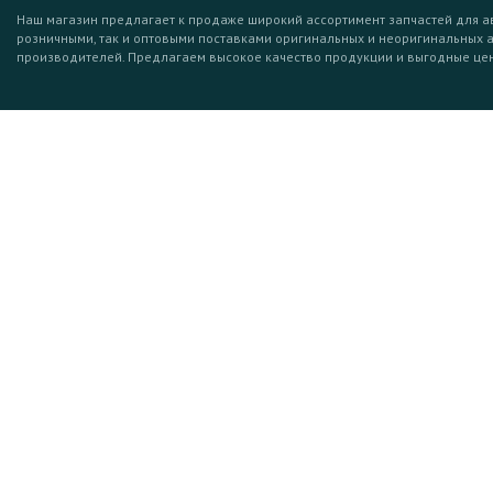
Наш магазин предлагает к продаже широкий ассортимент запчастей для а
розничными, так и оптовыми поставками оригинальных и неоригинальных 
производителей. Предлагаем высокое качество продукции и выгодные це