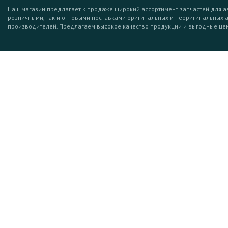
Наш магазин предлагает к продаже широкий ассортимент запчастей для а
розничными, так и оптовыми поставками оригинальных и неоригинальных 
производителей. Предлагаем высокое качество продукции и выгодные це