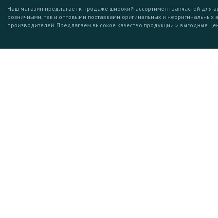
Наш магазин предлагает к продаже широкий ассортимент запчастей для а
розничными, так и оптовыми поставками оригинальных и неоригинальных 
производителей. Предлагаем высокое качество продукции и выгодные це