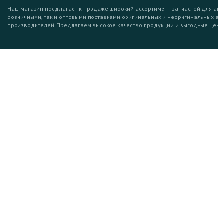
Наш магазин предлагает к продаже широкий ассортимент запчастей для а
розничными, так и оптовыми поставками оригинальных и неоригинальных 
производителей. Предлагаем высокое качество продукции и выгодные це