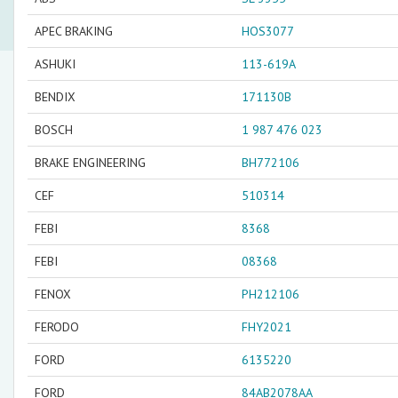
APEC BRAKING
HOS3077
ASHUKI
113-619A
BENDIX
171130B
BOSCH
1 987 476 023
BRAKE ENGINEERING
BH772106
CEF
510314
FEBI
8368
FEBI
08368
FENOX
PH212106
FERODO
FHY2021
FORD
6135220
FORD
84AB2078AA