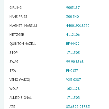
GIRLING
9003137
HANS PRIES
300 340
MAGNETI MARELLI
440019018770
METZGER
4112106
QUINTON HAZELL
BFH4422
STOP
171130S
SWAG
99 90 8368
TRW
PHC137
VEMO (VAICO)
V25-0287
WOLF
1621128
ALLIED SIGNAL
171130B
ATE
83.6327-0372.3