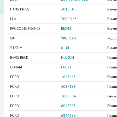
HANS PRIES
301094
Выжи
LUK
500 0143 11
Выжи
PROCODIS FRANCE
BE243
Выжи
SKF
VKC 2161
подш
STATIM
6.18L
Выжи
BORG BECK
HD2034
Подш
CORAM
C0071
Подш
FORD
1643413
Подши
FORD
5027199
Подш
FORD
5029564
Ремко
FORD
6042593
Подш
FORD
6846395
Подши