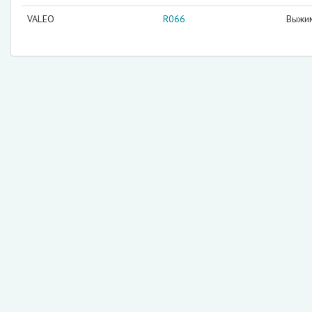
VALEO
R066
Выжи