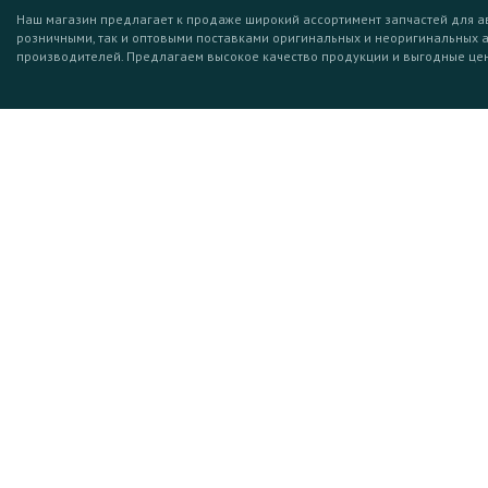
Наш магазин предлагает к продаже широкий ассортимент запчастей для а
розничными, так и оптовыми поставками оригинальных и неоригинальных 
производителей. Предлагаем высокое качество продукции и выгодные це