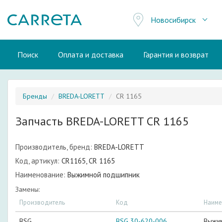
Новосибирск
Поиск
Оплата и доставка
Гарантия и возврат
Бренды
BREDA-LORETT
CR 1165
Запчасть BREDA-LORETT CR 1165
Производитель, бренд:
BREDA-LORETT
Код, артикул:
CR1165, CR 1165
Наименование:
Выжимной подшипник
Замены:
Производитель
Код
Наиме
BSG
BSG 30-620-006
Выжи