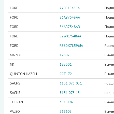
FORD
77FB7548CA
Подш
FORD
86AB7548AA
Подши
FORD
86AB7548AB
Подши
FORD
92WX7548AA
Подш
FORD
R860X7L596JA
Ремко
MAPCO
12602
Выжи
NK
122501
Выжи
QUINTON HAZELL
CCT172
Выжи
SACHS
3151 073 031
подш
SACHS
3151 073 131
подш
TOPRAN
301 094
Выжи
VALEO
263603
Выжи